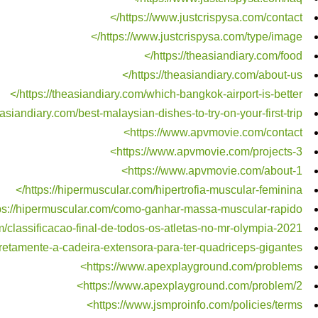
https://www.justcrispysa.com/contact/>
https://www.justcrispysa.com/type/image/>
https://theasiandiary.com/food/>
https://theasiandiary.com/about-us/>
https://theasiandiary.com/which-bangkok-airport-is-better/>
easiandiary.com/best-malaysian-dishes-to-try-on-your-first-trip/>
https://www.apvmovie.com/contact>
https://www.apvmovie.com/projects-3>
https://www.apvmovie.com/about-1>
https://hipermuscular.com/hipertrofia-muscular-feminina/>
ps://hipermuscular.com/como-ganhar-massa-muscular-rapido/>
m/classificacao-final-de-todos-os-atletas-no-mr-olympia-2021/>
etamente-a-cadeira-extensora-para-ter-quadriceps-gigantes/>
https://www.apexplayground.com/problems>
https://www.apexplayground.com/problem/2>
https://www.jsmproinfo.com/policies/terms>