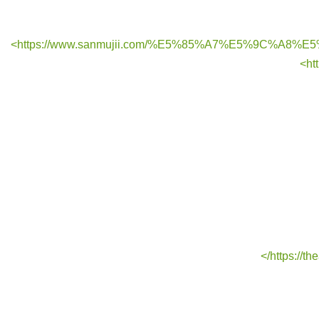
https://www.sanmujii.com/%E5%85%A7%E5%9C%A8
ht
https://th