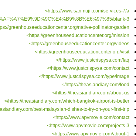
https://www.sanmujii.com/services-7/a>
%E5%AF%A7%E9%9D%9C%E4%B9%8B%E6%97%85/blank-3>
tps://greenhouseeducationcenter.org/native-pollinator-garden>
https://greenhouseeducationcenter.org/mission>
https://greenhouseeducationcenter.org/videos>
https://greenhouseeducationcenter.org/visit>
https://www.justcrispysa.com/faq/>
https://www.justcrispysa.com/contact/>
https://www.justcrispysa.com/type/image/>
https://theasiandiary.com/food/>
https://theasiandiary.com/about-us/>
https://theasiandiary.com/which-bangkok-airport-is-better/>
easiandiary.com/best-malaysian-dishes-to-try-on-your-first-trip/>
https://www.apvmovie.com/contact>
https://www.apvmovie.com/projects-3>
https://www.apvmovie.com/about-1>